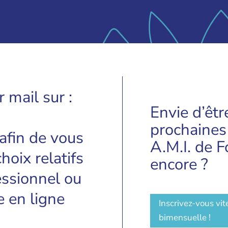
 mail sur :
Envie d’êtr
prochaines
afin de vous
A.M.I. de F
hoix relatifs
encore ?
essionnel ou
e en ligne
Inscrivez-vous vit
bimensuelle !