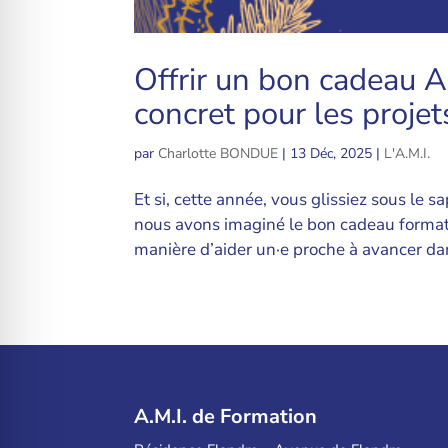
Offrir un bon cadeau A
concret pour les proje
par
Charlotte BONDUE
|
13 Déc, 2025
|
L'A.M.I.
Et si, cette année, vous glissiez sous le 
nous avons imaginé le bon cadeau forma
manière d’aider un·e proche à avancer dan
A.M.I. de Formation