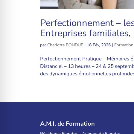
Perfectionnement – le
Entreprises familiales
par
Charlotte BONDUE
|
18 Fév, 2026
|
Formation
Perfectionnement Pratique – Mémoires Ém
Distanciel – 13 heures – 24 & 25 septemb
des dynamiques émotionnelles profondes 
A.M.I. de Formation
Résidence Flandre – Avenue de Flandre