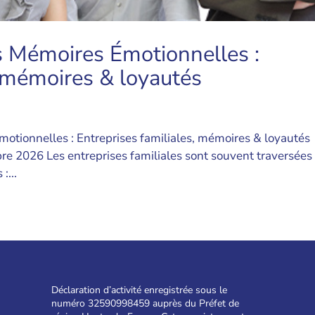
s Mémoires Émotionnelles :
, mémoires & loyautés
otionnelles : Entreprises familiales, mémoires & loyautés
re 2026 Les entreprises familiales sont souvent traversées
:...
Déclaration d’activité enregistrée sous le
numéro 32590998459 auprès du Préfet de