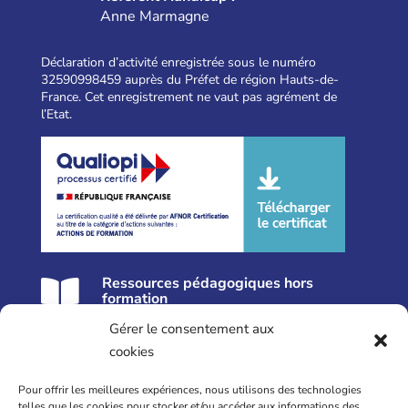
Anne Marmagne
Déclaration d’activité enregistrée sous le numéro
32590998459 auprès du Préfet de région Hauts-de-
France. Cet enregistrement ne vaut pas agrément de
l’Etat.
Ressources pédagogiques hors

formation
Gérer le consentement aux
Nos formations près de Lille
cookies
Formation Réflexologie
Pour offrir les meilleures expériences, nous utilisons des technologies
Formation Périnatalité
telles que les cookies pour stocker et/ou accéder aux informations des