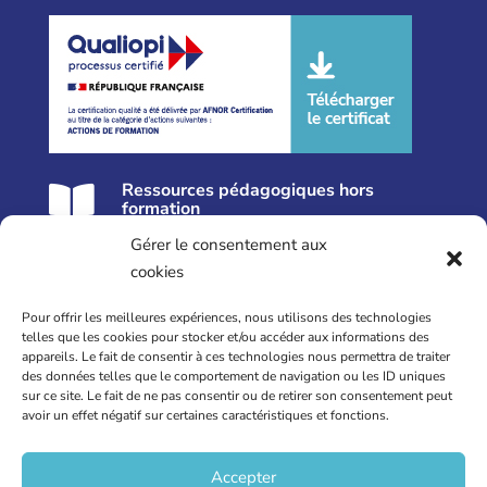
Ressources pédagogiques hors

formation
Gérer le consentement aux
Nos formations près de Lille
cookies
Formation Réflexologie
Pour offrir les meilleures expériences, nous utilisons des technologies
Formation Périnatalité
telles que les cookies pour stocker et/ou accéder aux informations des
appareils. Le fait de consentir à ces technologies nous permettra de traiter
Formation Posture Professionnelle
des données telles que le comportement de navigation ou les ID uniques
Supervisions
sur ce site. Le fait de ne pas consentir ou de retirer son consentement peut
avoir un effet négatif sur certaines caractéristiques et fonctions.
Formations intra sur-mesure
07 69 688 677
Accepter