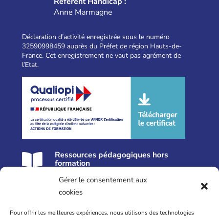
Référent Handicap :
Anne Marmagne
Déclaration d’activité enregistrée sous le numéro
32590998459 auprès du Préfet de région Hauts-de-
France. Cet enregistrement ne vaut pas agrément de
l’Etat.
Ressources pédagogiques hors

formation
Gérer le consentement aux
Nos formations près de Lille
cookies
Formation Réflexologie
Pour offrir les meilleures expériences, nous utilisons des technologies