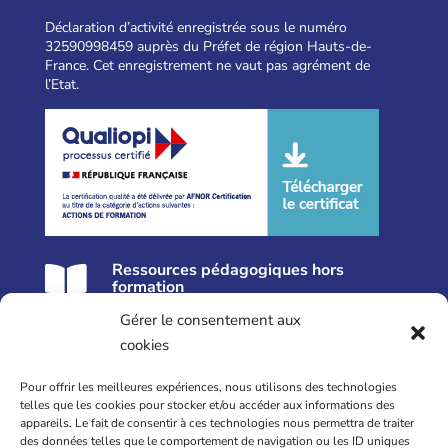
Déclaration d’activité enregistrée sous le numéro
32590998459 auprès du Préfet de région Hauts-de-
France. Cet enregistrement ne vaut pas agrément de
l’Etat.
Ressources pédagogiques hors

formation
Gérer le consentement aux
Nos formations près de Lille
cookies
Formation Réflexologie
Pour offrir les meilleures expériences, nous utilisons des technologies
Formation Périnatalité
telles que les cookies pour stocker et/ou accéder aux informations des
appareils. Le fait de consentir à ces technologies nous permettra de traiter
Formation Posture Professionnelle
des données telles que le comportement de navigation ou les ID uniques