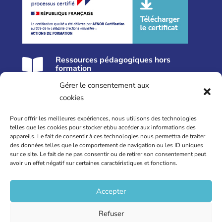
Ressources pédagogiques hors

formation
Gérer le consentement aux
Nos formations près de Lille
cookies
Formation Réflexologie
Pour offrir les meilleures expériences, nous utilisons des technologies
Formation Périnatalité
telles que les cookies pour stocker et/ou accéder aux informations des
appareils. Le fait de consentir à ces technologies nous permettra de traiter
Formation Posture Professionnelle
des données telles que le comportement de navigation ou les ID uniques
Supervisions
sur ce site. Le fait de ne pas consentir ou de retirer son consentement peut
avoir un effet négatif sur certaines caractéristiques et fonctions.
Formations intra sur-mesure
07 69 688 677
Accepter
Refuser