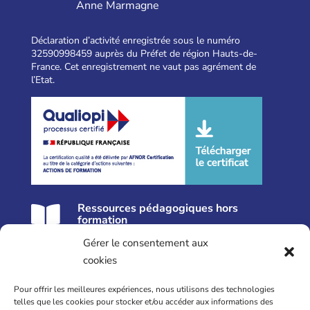
Anne Marmagne
Déclaration d’activité enregistrée sous le numéro
32590998459 auprès du Préfet de région Hauts-de-
France. Cet enregistrement ne vaut pas agrément de
l’Etat.
Ressources pédagogiques hors

formation
Gérer le consentement aux
Nos formations près de Lille
cookies
Formation Réflexologie
Pour offrir les meilleures expériences, nous utilisons des technologies
Formation Périnatalité
telles que les cookies pour stocker et/ou accéder aux informations des