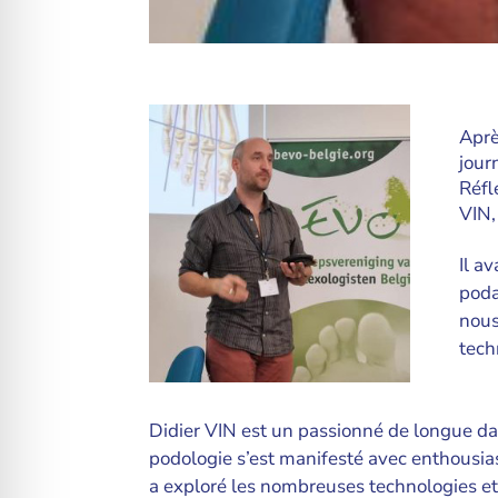
Aprè
jour
Réfl
VIN,
Il a
poda
nous
tech
Didier VIN est un passionné de longue d
podologie s’est manifesté avec enthousias
a exploré les nombreuses technologies et t