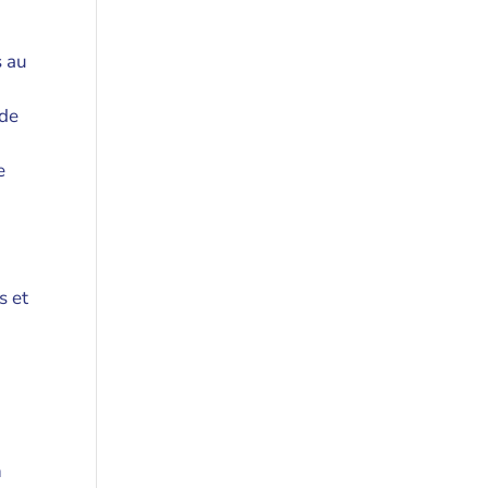
s au
 de
e
s et
n