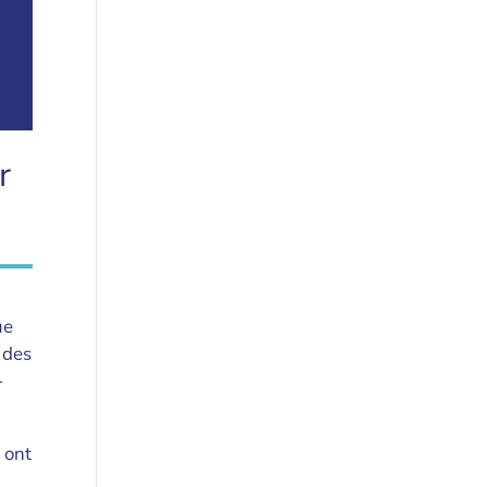
r
ue
 des
-
 ont