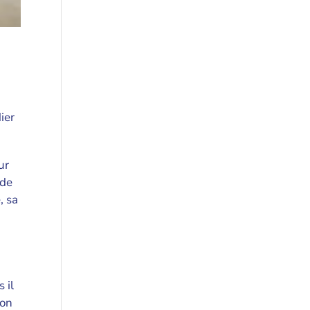
ier
ur
 de
, sa
 il
ion