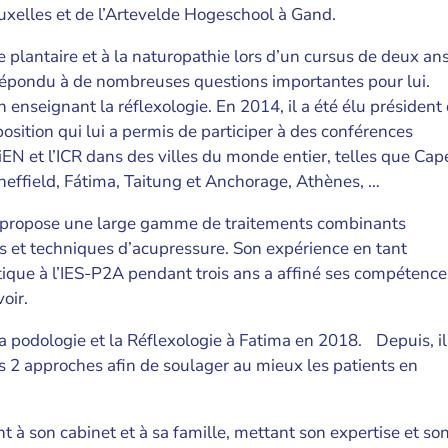
uxelles et de l’Artevelde Hogeschool à Gand.
gie plantaire et à la naturopathie lors d’un cursus de deux an
répondu à de nombreuses questions importantes pour lui.
 enseignant la réflexologie. En 2014, il a été élu président
 position qui lui a permis de participer à des conférences
iEN et l’ICR dans des villes du monde entier, telles que Cap
heffield, Fátima, Taitung et Anchorage, Athènes, …
il propose une large gamme de traitements combinants
les et techniques d’acupressure. Son expérience en tant
tique à l’IES-P2A pendant trois ans a affiné ses compétence
oir.
 podologie et la Réflexologie à Fatima en 2018. Depuis, il
es 2 approches afin de soulager au mieux les patients en
t à son cabinet et à sa famille, mettant son expertise et so