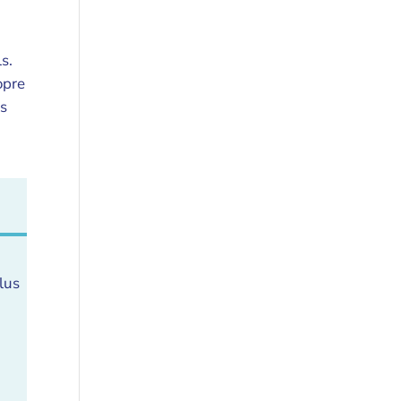
s.
opre
os
lus